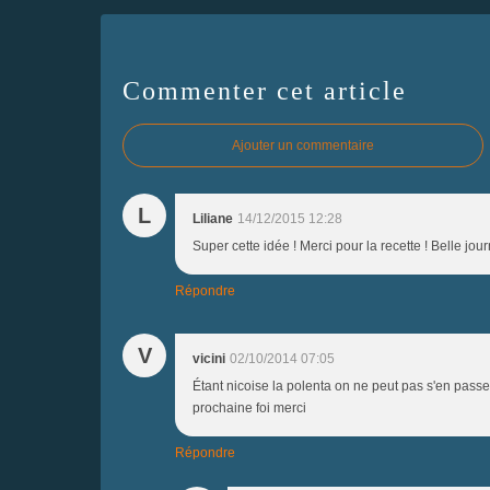
Commenter cet article
Ajouter un commentaire
L
Liliane
14/12/2015 12:28
Super cette idée ! Merci pour la recette ! Belle jou
Répondre
V
vicini
02/10/2014 07:05
Étant nicoise la polenta on ne peut pas s'en passer
prochaine foi merci
Répondre