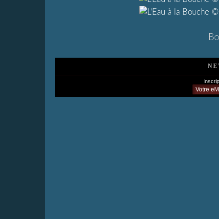
Bo
NE
Inscrip