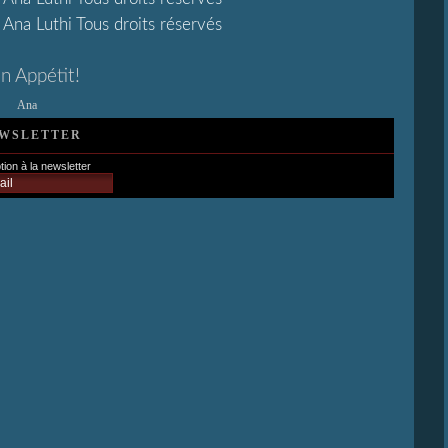
n Appétit!
Ana
WSLETTER
tion à la newsletter