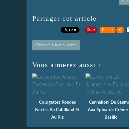
Reto
Partager cet article
Repost
0
S'inscrire à la newsletter
Vous aimerez aussi :
Courgettes Rondes
Cannelloni De Saum
Farcies Au Cabillaud Et
Aux Épinards Crème
Au Riz
Basilic