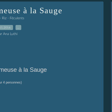
meuse à la Sauge
- Riz - Féculents
11.2016
…
ar Ana Luthi
meuse à la Sauge
ur 4 personnes)