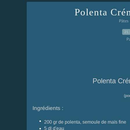
Polenta Cré
Pâtes 
21.
P
Polenta Cré
(po
Ingrédients :
200 gr de polenta, semoule de maïs fine
5 dl d'eau