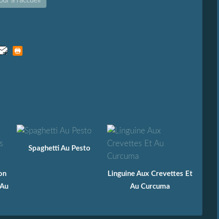
ur à l'accueil
Spaghetti Au Pesto
on
Linguine Aux Crevettes Et
 Au
Au Curcuma