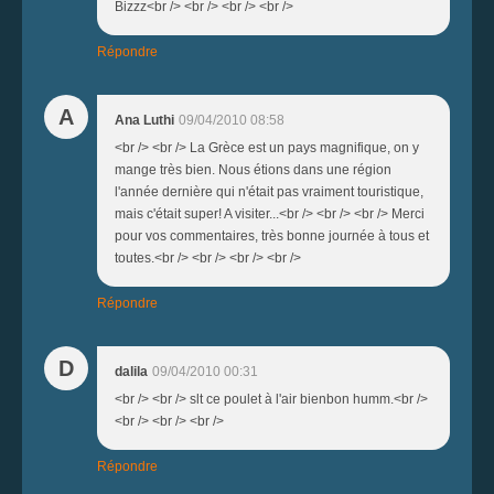
Bizzz<br /> <br /> <br /> <br />
Répondre
A
Ana Luthi
09/04/2010 08:58
<br /> <br /> La Grèce est un pays magnifique, on y
mange très bien. Nous étions dans une région
l'année dernière qui n'était pas vraiment touristique,
mais c'était super! A visiter...<br /> <br /> <br /> Merci
pour vos commentaires, très bonne journée à tous et
toutes.<br /> <br /> <br /> <br />
Répondre
D
dalila
09/04/2010 00:31
<br /> <br /> slt ce poulet à l'air bienbon humm.<br />
<br /> <br /> <br />
Répondre