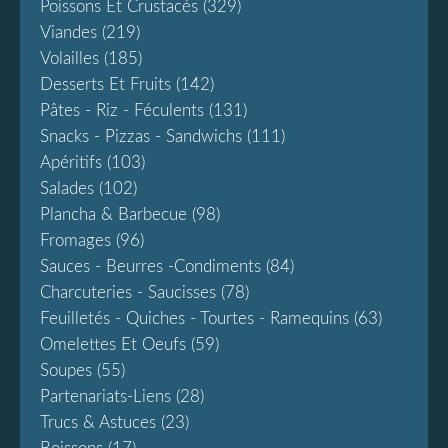
Poissons Et Crustacés
(329)
Viandes
(219)
Volailles
(185)
Desserts Et Fruits
(142)
Pâtes - Riz - Féculents
(131)
Snacks - Pizzas - Sandwichs
(111)
Apéritifs
(103)
Salades
(102)
Plancha & Barbecue
(98)
Fromages
(96)
Sauces - Beurres -condiments
(84)
Charcuteries - Saucisses
(78)
Feuilletés - Quiches - Tourtes - Ramequins
(63)
Omelettes Et Oeufs
(59)
Soupes
(55)
Partenariats-Liens
(28)
Trucs & Astuces
(23)