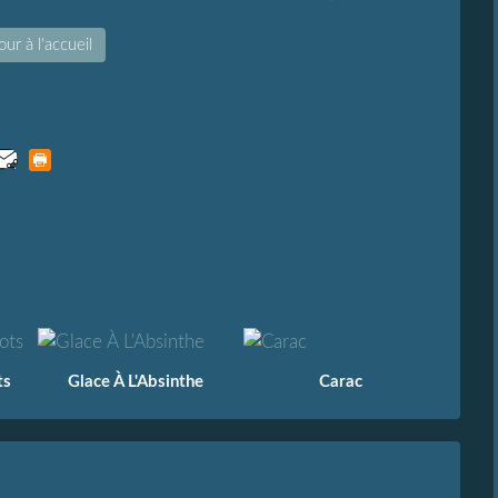
ur à l'accueil
ts
Glace À L'Absinthe
Carac