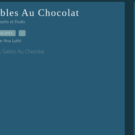
bles Au Chocolat
erts et Fruits
06.2011
…
ar Ana Luthi