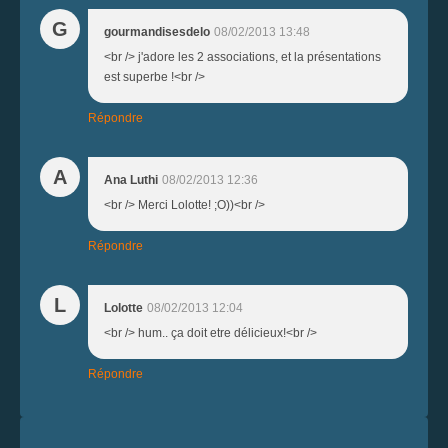
G
gourmandisesdelo
08/02/2013 13:48
<br /> j'adore les 2 associations, et la présentations
est superbe !<br />
Répondre
A
Ana Luthi
08/02/2013 12:36
<br /> Merci Lolotte! ;O))<br />
Répondre
L
Lolotte
08/02/2013 12:04
<br /> hum.. ça doit etre délicieux!<br />
Répondre