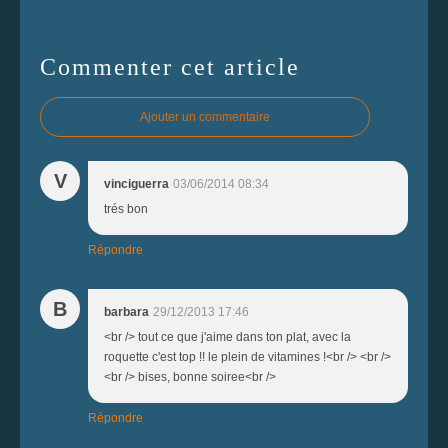
Commenter cet article
Ajouter un commentaire
V
vinciguerra
03/06/2014 08:34
trés bon
Répondre
B
barbara
29/12/2013 17:46
<br /> tout ce que j'aime dans ton plat, avec la
roquette c'est top !! le plein de vitamines !<br /> <br />
<br /> bises, bonne soiree<br />
Répondre