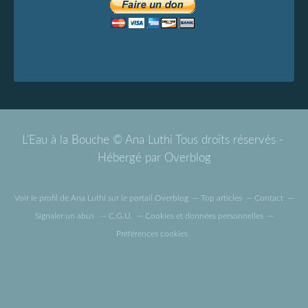
L'Eau à la Bouche © Ana Luthi Tous droits réservés -
Hébergé par
Overblog
Voir le profil de
Ana Luthi
sur le portail Overblog
Top articles
Contact
Signaler un abus
C.G.U.
Cookies et données personnelles
Préférences cookies