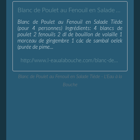
Blanc de Poulet au Fenouil en Salade Tiède - L'Eau à la Bouche
Blanc de Poulet au Fenouil en Salade Tiède
(pour 4 personnes) Ingrédients: 4 blancs de
poulet 2 fenouils 2 dl de bouillon de volaille 1
morceau de gingembre 1 càc de sambal oelek
(purée de pime...
http://www.l-eaualabouche.com/blanc-de-poulet-fenouil-salade-tiede.html
Blanc de Poulet au Fenouil en Salade Tiède - L'Eau à la
Bouche