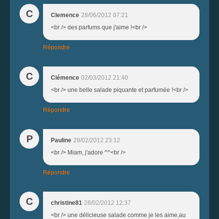
C
Clemence
28/06/2012 07:21
<br /> des parfums que j'aime !<br />
Répondre
C
Clémence
02/03/2012 21:40
<br /> une belle salade piquante et parfumée !<br />
Répondre
P
Pauline
28/02/2012 23:12
<br /> Miam, j'adore ^^<br />
Répondre
C
christine81
28/02/2012 12:37
<br /> une délicieuse salade comme je les aime,au