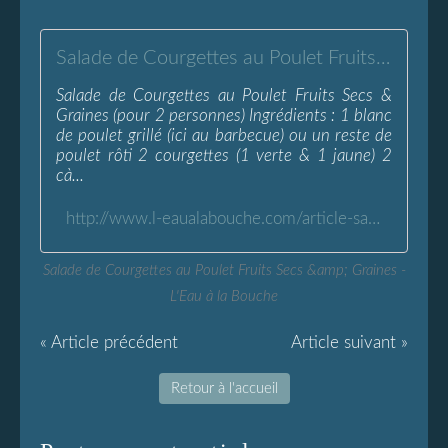
Salade de Courgettes au Poulet Fruits Secs &amp; Graines - L'Eau à la Bouche
Salade de Courgettes au Poulet Fruits Secs &
Graines (pour 2 personnes) Ingrédients : 1 blanc
de poulet grillé (ici au barbecue) ou un reste de
poulet rôti 2 courgettes (1 verte & 1 jaune) 2
cà...
http://www.l-eaualabouche.com/article-salade-de-courgettes-au-poulet-fruits-secs-graines-108023082.html
Salade de Courgettes au Poulet Fruits Secs &amp; Graines -
L'Eau à la Bouche
« Article précédent
Article suivant »
Retour à l'accueil