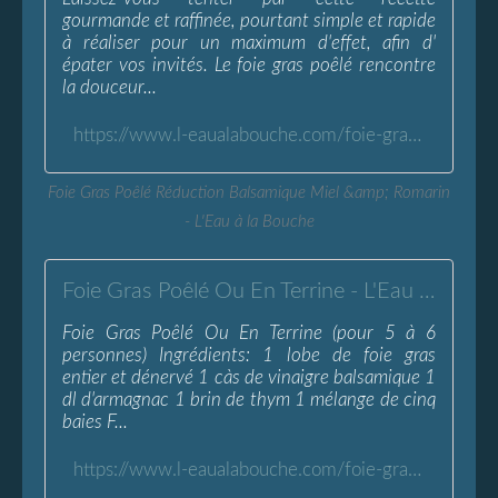
gourmande et raffinée, pourtant simple et rapide
à réaliser pour un maximum d'effet, afin d'
épater vos invités. Le foie gras poêlé rencontre
la douceur...
https://www.l-eaualabouche.com/foie-gras-poele-reduction-balsamique-miel-romarin.html
Foie Gras Poêlé Réduction Balsamique Miel &amp; Romarin
- L'Eau à la Bouche
Foie Gras Poêlé Ou En Terrine - L'Eau à la Bouche
Foie Gras Poêlé Ou En Terrine (pour 5 à 6
personnes) Ingrédients: 1 lobe de foie gras
entier et dénervé 1 càs de vinaigre balsamique 1
dl d'armagnac 1 brin de thym 1 mélange de cinq
baies F...
https://www.l-eaualabouche.com/foie-gras-poele-en-terrine.html