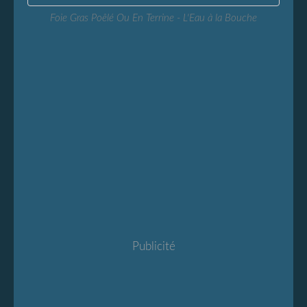
Foie Gras Poêlé Ou En Terrine - L'Eau à la Bouche
Publicité