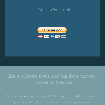
L'Atelier d'Ana Luthi
L'Eau à la Bouche © Ana Luthi Tous droits réservés -
Hébergé par
Overblog
Voir le profil de
Ana Luthi
sur le portail Overblog
Top articles
Contact
Signaler un abus
C.G.U.
Cookies et données personnelles