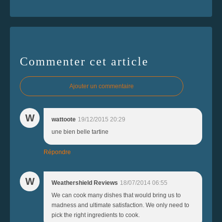
Commenter cet article
Ajouter un commentaire
W
wattoote
19/12/2015 20:29
une bien belle tartine
Répondre
W
Weathershield Reviews
18/07/2014 06:55
We can cook many dishes that would bring us to
madness and ultimate satisfaction. We only need to
pick the right ingredients to cook.