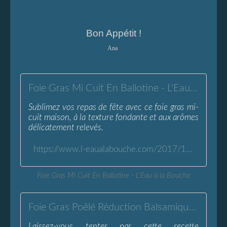
Bon Appétit !
Ana
Foie Gras Mi Cuit En Ballotine - L'Eau à la Bouche
Sublimez vos repas de fête avec ce foie gras mi-
cuit maison, à la texture fondante et aux arômes
délicatement relevés.
https://www.l-eaualabouche.com/2017/12/foie-gras-micuit-en-ballotine.html
Foie Gras Mi Cuit En Ballotine - L'Eau à la Bouche
Foie Gras Poêlé Réduction Balsamique Miel &amp; Romarin - L'Eau à la Bouche
Laissez-vous tenter par cette recette