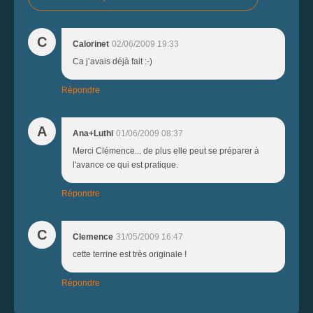
C
Calorinet
02/06/2009 19:33
Ca j’avais déjà fait :-)
Répondre
A
Ana+Luthi
01/06/2009 08:37
Merci Clémence... de plus elle peut se préparer à
l'avance ce qui est pratique.
Répondre
C
Clemence
31/05/2009 16:47
cette terrine est très originale !
Répondre