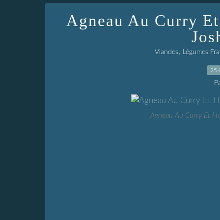
Agneau Au Curry Et
Jos
,
Viandes
Légumes Fra
25.
P
Agneau Au Curry Et Ha