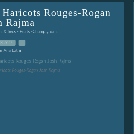
 Haricots Rouges-Rogan
h Rajma
is & Secs - Fruits -Champignons
09.2025
…
ar Ana Luthi
ricots Rouges-Rogan Josh Rajma