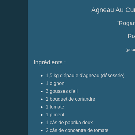
Agneau Au Cur
"Rogan
Ri
(pou
Ingrédients :
1,5 kg d'épaule d'agneau (désossée)
1 oignon
3 gousses d'ail
1 bouquet de coriandre
1 tomate
1 piment
1 càs de paprika doux
2 càs de concentré de tomate