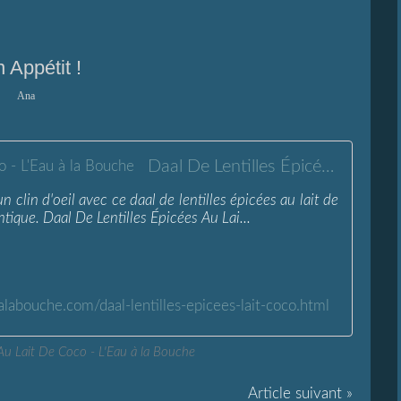
 Appétit !
Ana
Daal De Lentilles Épicées Au Lait De Coco - L'Eau à la Bouche
clin d'oeil avec ce daal de lentilles épicées au lait de
tique. Daal De Lentilles Épicées Au Lai...
alabouche.com/daal-lentilles-epicees-lait-coco.html
 Au Lait De Coco - L'Eau à la Bouche
Article suivant »