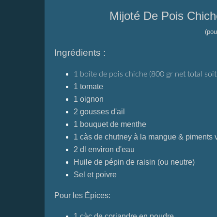
Mijoté De Pois Chich
(pou
Ingrédients :
1 boîte de pois chiche (800 gr net total soi
1 tomate
1 oignon
2 gousses d'ail
1 bouquet de menthe
1 càs de
chutney à la mangue & piments v
2 dl environ d'eau
Huile de pépin de raisin (ou neutre)
Sel et poivre
Pour les Épices:
1 càc de coriandre en poudre