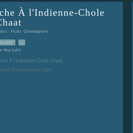
che À l'Indienne-Chole
Chaat
Secs - Fruits -Champignons
06.2019
…
ar Ana Luthi
che À l'Indienne-Chole Chaat