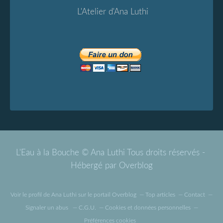
L'Atelier d'Ana Luthi
L'Eau à la Bouche © Ana Luthi Tous droits réservés -
Hébergé par
Overblog
Voir le profil de
Ana Luthi
sur le portail Overblog
Top articles
Contact
Signaler un abus
C.G.U.
Cookies et données personnelles
Préférences cookies