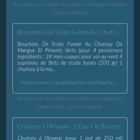
Bouchées Aux Crevettes À La Crème De Mangue Pimentée
- L'Eau à la Bouche
Bouchées De Truite Fumée Au Chutney De Mangue Et Piments Verts - L'Eau à la Bouche
Bouchées De Truite Fumée Au Chutney De
Mangue Et Piments Verts (pour 4 personnes)
Ingrédients : 24 mini-coques pour vol-au-vent 4
suprêmes de filets de truite fumés (200 gr) 1
chutney à la ma...
https://www.l-eaualabouche.com/bouchees-truite-fumee-chutney-mangue-piments-verts.html
Bouchées De Truite Fumée Au Chutney De Mangue Et
Piments Verts - L'Eau à la Bouche
Chutney à l'Ananas - L'Eau à la Bouche
Chutney à l'Ananas (pour 1 pot de 250 ml)