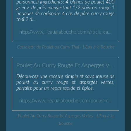
personnes) Ingrédients: 4 blancs de poulet 400
gr env. de pois mange-tout 1/2 poivron rouge 1
bouquet de coriandre 4 càs de pâte curry rouge
thaï 2 d...
http://www.l-eaualabouche.com/article-cassolette-de-poulet-au-curry-thai-122168595.html
Cassolette de Poulet au Curry Thaï - L'Eau à la Bouche
Poulet Au Curry Rouge Et Asperges Vertes - L'Eau à la Bouche
Découvrez une recette simple et savoureuse de
poulet au curry rouge et asperges vertes,
parfaite pour un repas rapide et épicé.
https://www.l-eaualabouche.com/poulet-curry-rouge-asperges-thai.html
Poulet Au Curry Rouge Et Asperges Vertes - L'Eau à la
Bouche