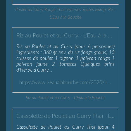
Poulet au Curry Rouge Thaï Légumes Sautés &amp; Riz -
L'Eau à la Bouche
Riz au Poulet et au Curry - L'Eau à la Bouche
Riz au Poulet et au Curry (pour 6 personnes)
Ingrédients : 360 gr env. de riz (longs grains) 10
cuisses de poulet 1 oignon 1 poivron rouge 1
poivron jaune 2 tomates Quelques brins
d'Herbe à Curry...
https://www.l-eaualabouche.com/2020/11/riz-au-poulet-et-au-curry.html
Riz au Poulet et au Curry - L'Eau à la Bouche
Cassolette de Poulet au Curry Thaï - L'Eau à la Bouche
Cassolette de Poulet au Curry Thaï (pour 4