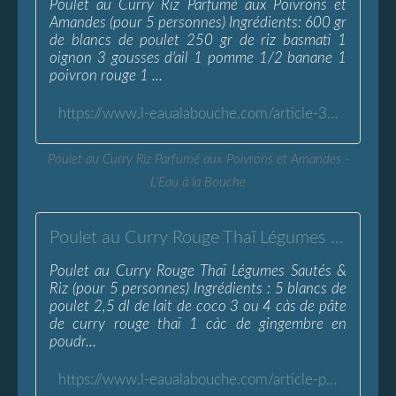
Poulet au Curry Riz Parfumé aux Poivrons et
Amandes (pour 5 personnes) Ingrédients: 600 gr
de blancs de poulet 250 gr de riz basmati 1
oignon 3 gousses d'ail 1 pomme 1/2 banane 1
poivron rouge 1 ...
https://www.l-eaualabouche.com/article-32039743.html
Poulet au Curry Riz Parfumé aux Poivrons et Amandes -
L'Eau à la Bouche
Poulet au Curry Rouge Thaï Légumes Sautés &amp; Riz - L'Eau à la Bouche
Poulet au Curry Rouge Thaï Légumes Sautés &
Riz (pour 5 personnes) Ingrédients : 5 blancs de
poulet 2,5 dl de lait de coco 3 ou 4 càs de pâte
de curry rouge thaï 1 càc de gingembre en
poudr...
https://www.l-eaualabouche.com/article-poulet-au-curry-rouge-thai-legumes-sautes-riz-40480655.html