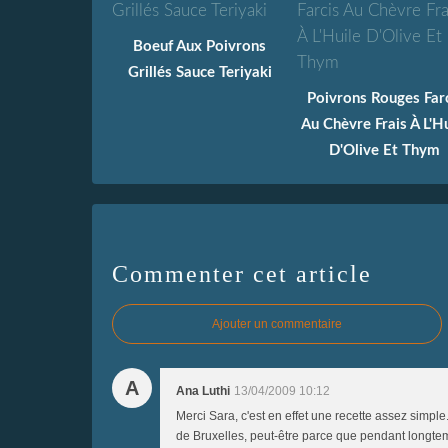
Boeuf Aux Poivrons
Grillés Sauce Teriyaki
Poivrons Rouges Far
Au Chèvre Frais À L'Hu
D'Olive Et Thym
Commenter cet article
Ajouter un commentaire
A
Ana Luthi
13/04/2009 10:12
Merci Sara, c'est en effet une recette assez sim
de Bruxelles, peut-être parce que pendant longtemps 