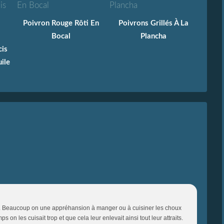
Poivron Rouge Rôti En
Poivrons Grillés À La
Bocal
Plancha
cis
ile
ple. Beaucoup on une appréhansion à manger ou à cuisiner les choux
on les cuisait trop et que cela leur enlevait ainsi tout leur attraits.