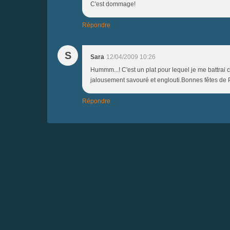
C'est dommage!
Répondre
S
Sara
12/04/2009 10:26
Hummm...! C'est un plat pour lequel je me battrai 
jalousement savouré et englouti.Bonnes fêtes de 
Répondre