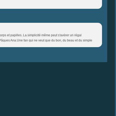
corps et papilles. La simplicité même peut s'avérer un régal
Pâques Ana.Une fan qui ne veut que du bon, du beau et du simple