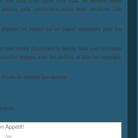
 tout seul, c'est qu'ils sont cuits. Ils doivent rester
 glacée, cela conservera aussi leurs couleurs. Les
 déposer un instant sur un papier absorbant, pour les
t faire fondre doucement le beurre, faire suer l'échalote
ruxelles dedans, avec les lardons, et bien les mélanger,
 d'huile de noisette par-dessus.
jambon.
n Appétit!
Ana