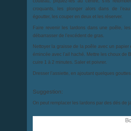
couteau, piquez-les au centre, s'ils retombent
croquants, les plonger alors dans de l'eau
égoutter, les couper en deux et les réserver.
Faire revenir les lardons dans une poêle, les
débarrasser de l'excédent de gras.
Nettoyer la graisse de la poêle avec un papier e
émincée avec l'ail haché. Mettre les choux de B
cuire 1 à 2 minutes. Saler et poivrer.
Dresser l'assiette, en ajoutant quelques gouttes
Suggestion:
On peut remplacer les lardons par des dés de 
Bo