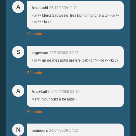
A
Ana Luthi
25/10/2009 11:21
<br /> Merci Sagweste, très bon dimanche à toi <br />
<br /> <br />
Répondre
S
sagweste
25/10/2009 09:26
<br /> un de mes plats preferé ;o)))<br /> <br /> <br />
Répondre
A
Ana+Luthi
25/04/2009 08:10
Merci Nounours à toi aussi!
Répondre
N
nounours
24/04/2009 17:10