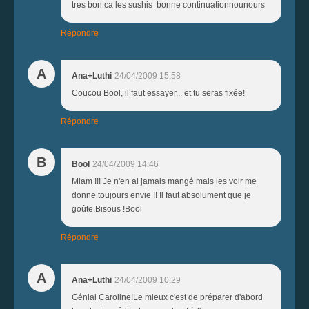
tres bon ca les sushis bonne continuationnounours
Répondre
A
Ana+Luthi
24/04/2009 15:58
Coucou Bool, il faut essayer... et tu seras fixée!
Répondre
B
Bool
24/04/2009 14:46
Miam !!! Je n'en ai jamais mangé mais les voir me
donne toujours envie !! Il faut absolument que je
goûte.Bisous !Bool
Répondre
A
Ana+Luthi
24/04/2009 10:29
Génial Caroline!Le mieux c'est de préparer d'abord