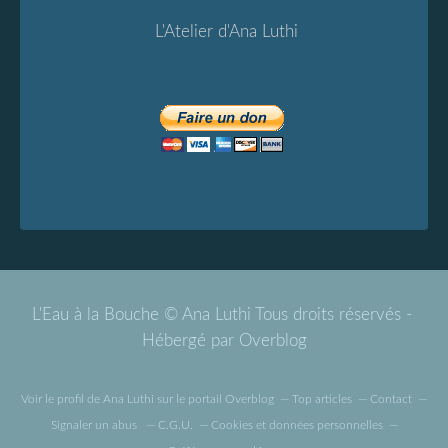
L'Atelier d'Ana Luthi
L'Eau à la Bouche © Ana Luthi Tous droits réservés -
Hébergé par
Overblog
Voir le profil de
Ana Luthi
sur le portail Overblog
Top articles
Contact
Signaler un abus
C.G.U.
Cookies et données personnelles