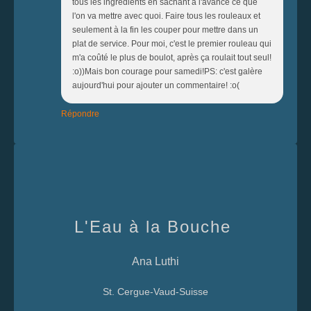
tous les ingrédients en sachant à l'avance ce que
l'on va mettre avec quoi. Faire tous les rouleaux et
seulement à la fin les couper pour mettre dans un
plat de service. Pour moi, c'est le premier rouleau qui
m'a coûté le plus de boulot, après ça roulait tout seul!
:o))Mais bon courage pour samedi!PS: c'est galère
aujourd'hui pour ajouter un commentaire! :o(
Répondre
L'Eau à la Bouche
Ana Luthi
St. Cergue-Vaud-Suisse