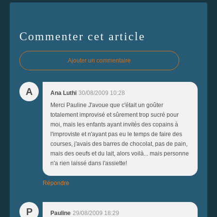
Commenter cet article
Ajouter un commentaire
A
Ana Luthi
30/08/2009 10:28
Merci Pauline J'avoue que c'était un goûter
totalement improvisé et sûrement trop sucré pour
moi, mais les enfants ayant invités des copains à
l'improviste et n'ayant pas eu le temps de faire des
courses, j'avais des barres de chocolat, pas de pain,
mais des oeufs et du lait, alors voilà... mais personne
n'a rien laissé dans l'assiette!
Répondre
P
Pauline
29/08/2009 18:29