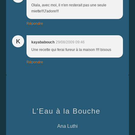
Olala, avec moi, il n'en resterait pas une seule
miette!!!J'adore!!!
Répondre
K
kayababouch
29/08/2009 09:46
Une recette qui ferai fureur à la maison !!!! bisous
Répondre
L'Eau à la Bouche
Ana Luthi