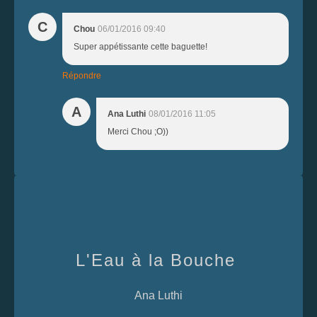
C
Chou
06/01/2016 09:40
Super appétissante cette baguette!
Répondre
A
Ana Luthi
08/01/2016 11:05
Merci Chou ;O))
L'Eau à la Bouche
Ana Luthi