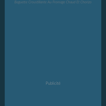
Baguette Croustillante Au Fromage Chaud Et Chorizo
Publicité