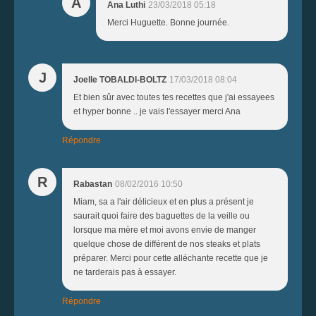
A
Ana Luthi
23/03/2018 05:18
Merci Huguette. Bonne journée.
J
Joelle TOBALDI-BOLTZ
17/03/2018 08:04
Et bien sûr avec toutes tes recettes que j'ai essayees
et hyper bonne .. je vais l'essayer merci Ana
Répondre
R
Rabastan
08/02/2016 10:50
Miam, sa a l'air délicieux et en plus a présent je
saurait quoi faire des baguettes de la veille ou
lorsque ma mère et moi avons envie de manger
quelque chose de différent de nos steaks et plats
préparer. Merci pour cette alléchante recette que je
ne tarderais pas à essayer.
Répondre