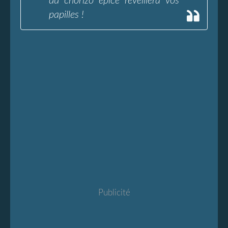
du chorizo épicé réveillera vos
papilles !
Publicité