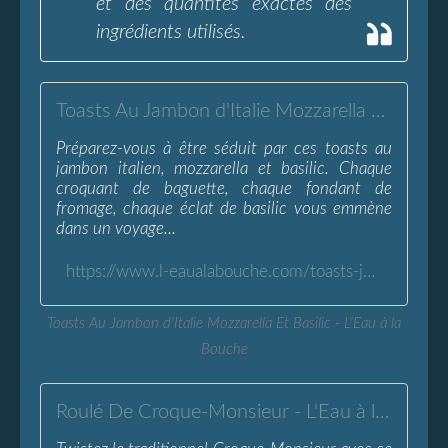
et des quantités exactes des
ingrédients utilisés.
Toasts Au Jambon d'Italie Mozzarella Et Basilic - L'Eau à la Bouche
Préparez-vous à être séduit par ces toasts au
jambon italien, mozzarella et basilic. Chaque
croquant de baguette, chaque fondant de
fromage, chaque éclat de basilic vous emmène
dans un voyage...
https://www.l-eaualabouche.com/toasts-jambon-d-italie-mozzarella-basilic.html
Toasts Au Jambon d'Italie Mozzarella Et Basilic - L'Eau à la
Bouche
Roulé De Croque-Monsieur - L'Eau à la Bouche