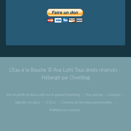
L'Eau à la Bouche © Ana Luthi Tous droits réservés -
Hébergé par
Overblog
Voir le profil de
Ana Luthi
sur le portail Overblog
Top articles
Contact
Signaler un abus
C.G.U.
Cookies et données personnelles
Préférences cookies