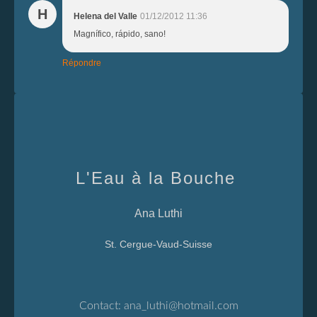
H
Helena del Valle
01/12/2012 11:36
Magnífico, rápido, sano!
Répondre
L'Eau à la Bouche
Ana Luthi
St. Cergue-Vaud-Suisse
Contact:
ana_luthi@hotmail.com