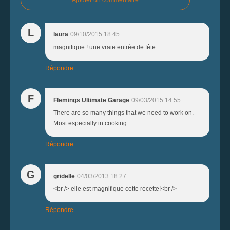
Ajouter un commentaire
L
laura
09/10/2015 18:45
magnifique ! une vraie entrée de fête
Répondre
F
Flemings Ultimate Garage
09/03/2015 14:55
There are so many things that we need to work on.
Most especially in cooking.
Répondre
G
gridelle
04/03/2013 18:27
<br /> elle est magnifique cette recette!<br />
Répondre