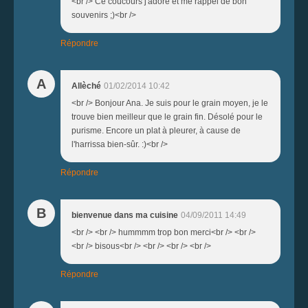
<br /> Ce coucours j'adore et me rappel de bon
souvenirs ;)<br />
Répondre
A
Allèché
01/02/2014 10:42
<br /> Bonjour Ana. Je suis pour le grain moyen, je le
trouve bien meilleur que le grain fin. Désolé pour le
purisme. Encore un plat à pleurer, à cause de
l'harrissa bien-sûr. :)<br />
Répondre
B
bienvenue dans ma cuisine
04/09/2011 14:49
<br /> <br /> hummmm trop bon merci<br /> <br />
<br /> bisous<br /> <br /> <br /> <br />
Répondre