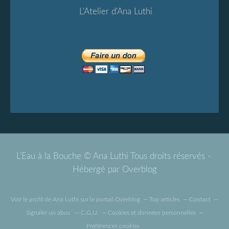
L'Atelier d'Ana Luthi
L'Eau à la Bouche © Ana Luthi Tous droits réservés -
Hébergé par
Overblog
Voir le profil de
Ana Luthi
sur le portail Overblog
Top articles
Contact
Signaler un abus
C.G.U.
Cookies et données personnelles
Préférences cookies