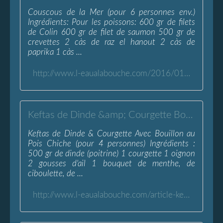
Couscous de la Mer (pour 6 personnes env.)
Ingrédients: Pour les poissons: 600 gr de filets
de Colin 600 gr de filet de saumon 500 gr de
crevettes 2 càs de raz el hanout 2 càs de
paprika 1 càs ...
http://www.l-eaualabouche.com/2016/01/couscous-de-la-mer-poissons.html
Keftas de Dinde &amp; Courgette Bouillon au Pois Chiche - L'Eau à la Bouche
Keftas de Dinde & Courgette Avec Bouillon au
Pois Chiche (pour 4 personnes) Ingrédients :
500 gr de dinde (poitrine) 1 courgette 1 oignon
2 gousses d'ail 1 bouquet de menthe, de
ciboulette, de ...
http://www.l-eaualabouche.com/article-keftas-de-dinde-courgette-avec-bouillon-pois-chiche-82871061.html