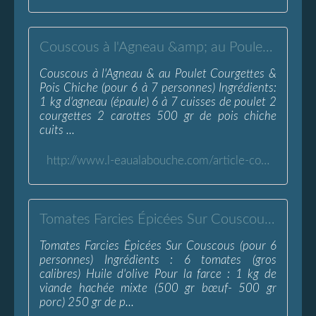
Couscous à l'Agneau &amp; au Poulet-Courgettes &amp; Pois Chiche - L'Eau à la Bouche
Couscous à l'Agneau & au Poulet Courgettes &
Pois Chiche (pour 6 à 7 personnes) Ingrédients:
1 kg d'agneau (épaule) 6 à 7 cuisses de poulet 2
courgettes 2 carottes 500 gr de pois chiche
cuits ...
http://www.l-eaualabouche.com/article-couscous-a-l-agneau-au-poulet-courgettes-pois-chiche-119651142.html
Tomates Farcies Épicées Sur Couscous - L'Eau à la Bouche
Tomates Farcies Épicées Sur Couscous (pour 6
personnes) Ingrédients : 6 tomates (gros
calibres) Huile d'olive Pour la farce : 1 kg de
viande hachée mixte (500 gr bœuf- 500 gr
porc) 250 gr de p...