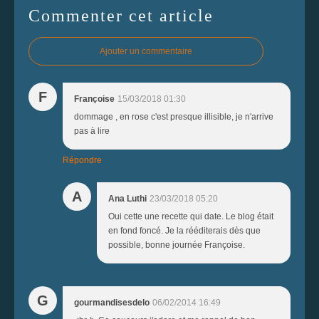
Commenter cet article
Ajouter un commentaire
F
Françoise
15/03/2018 01:30
dommage , en rose c'est presque illisible, je n'arrive
pas à lire
Répondre
A
Ana Luthi
23/03/2018 05:20
Oui cette une recette qui date. Le blog était
en fond foncé. Je la rééditerais dès que
possible, bonne journée Françoise.
G
gourmandisesdelo
06/02/2014 16:49