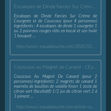
Escalopes de Dinde Farcies Sur Crème de Courgette et de Couscous - L'Eau à la Bouche
Escalopes de Dinde Farcies Sur Crème de
Courgette et de Couscous (pour 4 personnes)
Ingrédients : 4 escalopes de dinde 1 courgette 1
ou 2 poivrons rouges rôtis en bocal et son huile
1 bouquet ...
http://www.l-eaualabouche.com/2020/10/escalopes-de-dinde-farcies-sur-creme-de-courgette-et-couscous.html
Couscous au Magret de Canard - L'Eau à la Bouche
Couscous Au Magret De Canard (pour 2
personnes) Ingrédients: 2 magrets de canard 1
marmite de bouillon de volaille Knorr 1 zeste de
citron vert (facultatif) 1/2 jus de citron vert 2 à
3 piment ...
http://www.l-eaualabouche.com/article-couscous-au-magret-de-canard-121111113.html