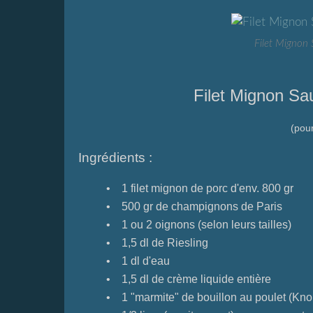
Filet Mignon 
Filet Mignon Sa
(pou
Ingrédients :
• 1 filet mignon de porc d'env. 800 gr
• 500 gr de champignons de Paris
• 1 ou 2 oignons (selon leurs tailles)
• 1,5 dl de Riesling
• 1 dl d'eau
• 1,5 dl de crème liquide entière
• 1 "marmite" de bouillon au poulet (Knor