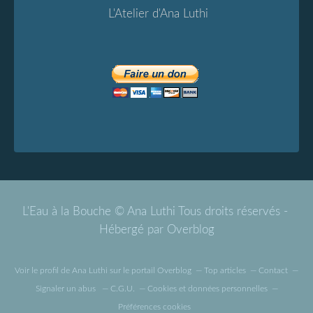
L'Atelier d'Ana Luthi
L'Eau à la Bouche © Ana Luthi Tous droits réservés -
Hébergé par
Overblog
Voir le profil de
Ana Luthi
sur le portail Overblog
Top articles
Contact
Signaler un abus
C.G.U.
Cookies et données personnelles
Préférences cookies