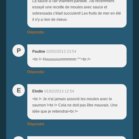
La sauce à l'air vraiment parfaite. J'ai récemment
essayé une recette de moules avec sauce et
sobressada c'était succulent! Les fruits de mer en été
il n'y a rien de mieux.
Répondre
P
Pauline
02/02/2013 23:54
<br /> Huuuuuuummmmm ^^<br />
Répondre
E
Elodie
01/02/2013 12:54
<br /> Je n'ai jamais associé les moules avec le
saumon !<br /> Cela ne doit pas être mauvais. Une
idée que je retiendrai<br />
Répondre