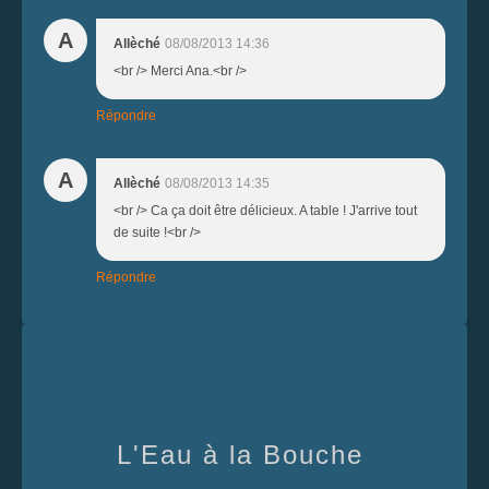
A
Allèché
08/08/2013 14:36
<br /> Merci Ana.<br />
Répondre
A
Allèché
08/08/2013 14:35
<br /> Ca ça doit être délicieux. A table ! J'arrive tout
de suite !<br />
Répondre
L'Eau à la Bouche