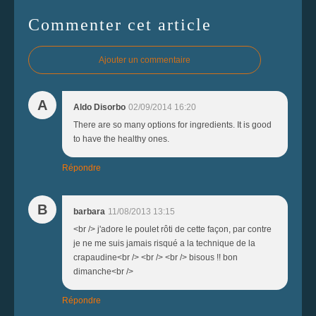
Commenter cet article
Ajouter un commentaire
A
Aldo Disorbo
02/09/2014 16:20
There are so many options for ingredients. It is good
to have the healthy ones.
Répondre
B
barbara
11/08/2013 13:15
<br /> j'adore le poulet rôti de cette façon, par contre
je ne me suis jamais risqué a la technique de la
crapaudine<br /> <br /> <br /> bisous !! bon
dimanche<br />
Répondre