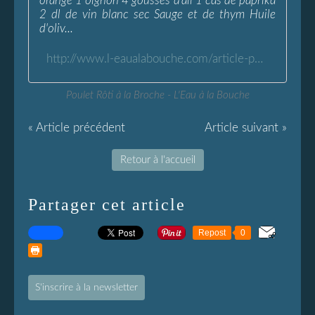
orange 1 oignon 4 gousses d'ail 1 càs de paprika
2 dl de vin blanc sec Sauge et de thym Huile
d'oliv...
http://www.l-eaualabouche.com/article-poulet-roti-a-la-broche-107090878.html
Poulet Rôti à la Broche - L'Eau à la Bouche
« Article précédent
Article suivant »
Retour à l'accueil
Partager cet article
Repost
0
S'inscrire à la newsletter