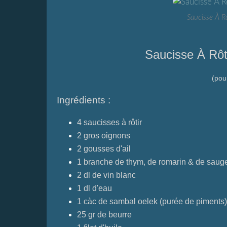
Saucisse À R
Saucisse À Rôt
(pou
Ingrédients :
4 saucisses à rôtir
2 gros oignons
2 gousses d'ail
1 branche de thym, de romarin & de saug
2 dl de vin blanc
1 dl d'eau
1 càc de sambal oelek (purée de piments)
25 gr de beurre