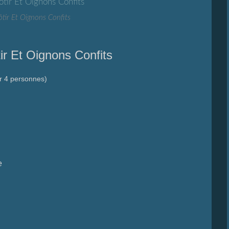
ôtir Et Oignons Confits
ir Et Oignons Confits
r 4 personnes)
e