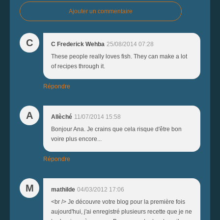
Ajouter un commentaire
C
C Frederick Wehba
25/08/2014 07:28
These people really loves fish. They can make a lot
of recipes through it.
Répondre
A
Allèché
11/07/2014 15:58
Bonjour Ana. Je crains que cela risque d'être bon
voire plus encore...
Répondre
M
mathilde
04/03/2012 17:06
<br /> Je découvre votre blog pour la première fois
aujourd'hui, j'ai enregistré plusieurs recette que je ne