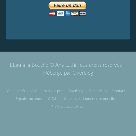
L'Eau à la Bouche © Ana Luthi Tous droits réservés -
Hébergé par
Overblog
Voir le profil de
Ana Luthi
sur le portail Overblog
Top articles
Contact
Signaler un abus
C.G.U.
Cookies et données personnelles
Préférences cookies