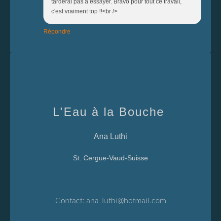
tarderai pas à essayer. Bravo pour tout ce travail,
c'est vraiment top !!<br />
Répondre
L'Eau à la Bouche
Ana Luthi
St. Cergue-Vaud-Suisse
Contact:
ana_luthi@hotmail.com