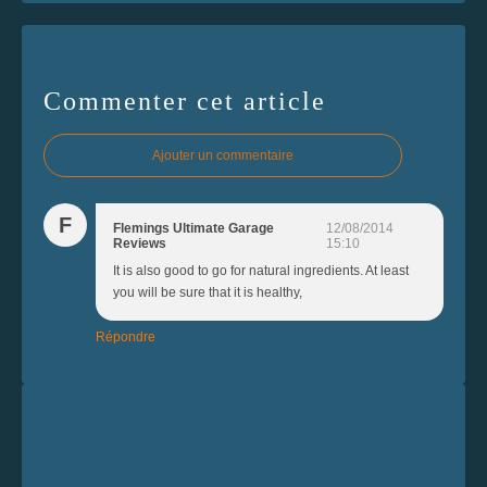
Commenter cet article
Ajouter un commentaire
F
Flemings Ultimate Garage
12/08/2014
Reviews
15:10
It is also good to go for natural ingredients. At least
you will be sure that it is healthy,
Répondre