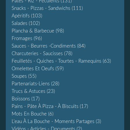
Pâtes - Riz - Féculents
(131)
Snacks - Pizzas - Sandwichs
(111)
Apéritifs
(103)
Salades
(102)
Plancha & Barbecue
(98)
Fromages
(96)
Sauces - Beurres -condiments
(84)
Charcuteries - Saucisses
(78)
Feuilletés - Quiches - Tourtes - Ramequins
(63)
Omelettes Et Oeufs
(59)
Soupes
(55)
Partenariats-Liens
(28)
Trucs & Astuces
(23)
Boissons
(17)
Pains - Pâte À Pizza - À Biscuits
(17)
Mots En Bouche
(6)
L'eau À La Bouche - Moments Partages
(3)
Vidéos - Articles - Documents
(2)