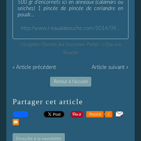
500 gr d'encornets ici en anneaux (calamars ou
seiches) 1 pincée de pincée de coriandre en
poudr...
http://www.l-eaualabouche.com/2014/09/courgettes-epicees-encornets-poeles.html
Courgettes Épicées aux Encornets Poêlés - L'Eau à la
Bouche
« Article précédent
Article suivant »
Retour à l'accueil
Partager cet article
Repost
0
S'inscrire à la newsletter