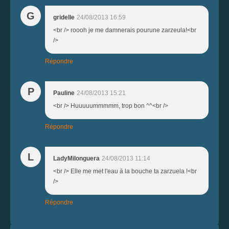
G
gridelle
24/08/2013 16:59
<br /> roooh je me damnerais pourune zarzeula!<br
/>
Répondre
P
Pauline
24/08/2013 15:21
<br /> Huuuuummmmm, trop bon ^^<br />
Répondre
L
LadyMilonguera
24/08/2013 11:14
<br /> Elle me met l'eau à la bouche ta zarzuela !<br
/>
Répondre