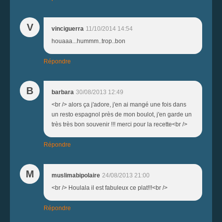
V
vinciguerra
11/10/2014 14:54
houaaa...hummm..trop..bon
Répondre
B
barbara
30/08/2013 12:49
<br /> alors ça j'adore, j'en ai mangé une fois dans
un resto espagnol près de mon boulot, j'en garde un
très très bon souvenir !!! merci pour la recette<br />
Répondre
M
muslimabipolaire
24/08/2013 21:00
<br /> Houlala il est fabuleux ce plat!!!<br />
Répondre