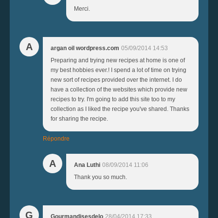
Merci.
A
argan oil wordpress.com
05/09/2014 14:53
Preparing and trying new recipes at home is one of
my best hobbies ever.! I spend a lot of time on trying
new sort of recipes provided over the internet. I do
have a collection of the websites which provide new
recipes to try. I'm going to add this site too to my
collection as I liked the recipe you've shared. Thanks
for sharing the recipe.
Répondre
A
Ana Luthi
08/09/2014 11:06
Thank you so much.
G
Gourmandisesdelo
28/04/2014 17:33