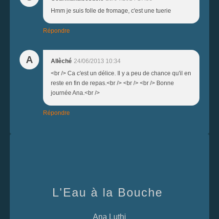
Hmm je suis folle de fromage, c'est une tuerie
Répondre
A
Allèché
24/06/2013 10:34
<br /> Ca c'est un délice. Il y a peu de chance qu'il en
reste en fin de repas.<br /> <br /> <br /> Bonne
journée Ana.<br />
Répondre
L'Eau à la Bouche
Ana Luthi