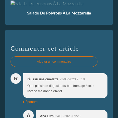
Salade De Poivrons À La Mozzarella
Commenter cet article
Ajouter un commentaire
R
réussir une omelette
23/05/2023 23:10
Quel plaisir de déguster du bon fromage ! cette
recette me donne envie!
Répondre
A
Ana Luthi
24/05/2023 09:23