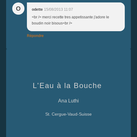
O
odette
15/08/2013 11:07
<br /> merci recette tres appetissante j'adore le
boudin noir bisous<br />
Répondre
L'Eau à la Bouche
Ana Luthi
St. Cergue-Vaud-Suisse