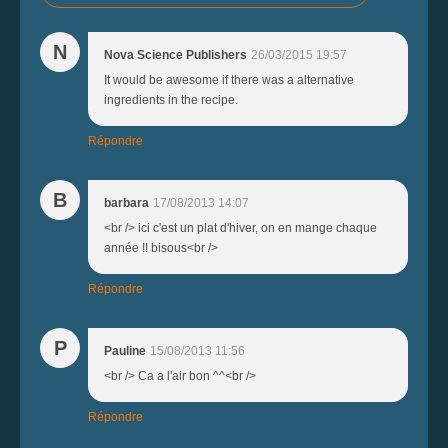
N
Nova Science Publishers
26/03/2015 19:57
It would be awesome if there was a alternative
ingredients in the recipe.
Répondre
B
barbara
17/08/2013 14:07
<br /> ici c'est un plat d'hiver, on en mange chaque
année !! bisous<br />
Répondre
P
Pauline
15/08/2013 11:56
<br /> Ca a l'air bon ^^<br />
Répondre