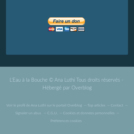
L'Eau à la Bouche © Ana Luthi Tous droits réservés -
Hébergé par
Overblog
Voir le profil de
Ana Luthi
sur le portail Overblog
Top articles
Contact
Signaler un abus
C.G.U.
Cookies et données personnelles
Préférences cookies