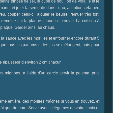
etite pincée de sel, le cube de bouillon de volaille et le
omarin, et jeter la semoule dans l'eau, attention cela peu
feu, couper celui-ci, ajouter le beurre, remuer très fort.
 remettre sur la plaque chaude et couvrir. La cuisson à
a plaque. Garder ainsi au chaud.
s la sauce avec les morilles et enfourner encore durant 5
t que tous les parfums et les jus se mélangent, puis pour
ne épaisseur d'environ 2 cm chacun.
ets mignons, à l'aide d'un cercle servir la polenta, puis
ème entière, des morilles fraîches si vous en trouvez, et
tôt que de porc. Servir avec le légumes de votre choix et