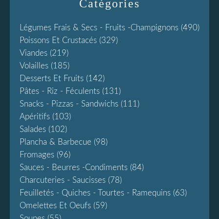
Catégories
Légumes Frais & Secs - Fruits -champignons
(490)
Poissons Et Crustacés
(329)
Viandes
(219)
Volailles
(185)
Desserts Et Fruits
(142)
Pâtes - Riz - Féculents
(131)
Snacks - Pizzas - Sandwichs
(111)
Apéritifs
(103)
Salades
(102)
Plancha & Barbecue
(98)
Fromages
(96)
Sauces - Beurres -condiments
(84)
Charcuteries - Saucisses
(78)
Feuilletés - Quiches - Tourtes - Ramequins
(63)
Omelettes Et Oeufs
(59)
Soupes
(55)