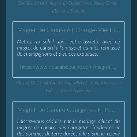
Duo De Canard Magret Et Cuisse Farcie Sauce Cerise -
L'Eau à la Bouche
Magret De Canard À L'Orange-Miel Et Champignons De Paris - L'Eau à la Bouche
Mettez du soleil dans votre assiette avec ce
magret de canard à l'orange et au miel, rehaussé
de champignons et d'épices exotiques.
https://www.l-eaualabouche.com/magret-canard-orange-miel-champignons-paris.html
Magret De Canard À L'Orange-Miel Et Champignons De
Paris - L'Eau à la Bouche
Magret De Canard Courgettes Et Pommes De Terre À La Plancha
Laissez-vous séduire par le mariage délicat du
magret de canard, des courgettes fondantes et
des pommes de terre dorées à la plancha, relevé