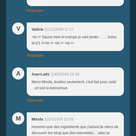
Répondre
V
Valérie
01/12/2009 11:37
<br /> Sauce miel et orange je vais tester …… bizes
et d'1 ©<br /> <br /> <br />
Répondre
A
Ana+Luthi
11/05/2009 16:49
Merci Missfa, fouilles seulement, c'est fait pour celà!
...et soit la bienvenue.
Répondre
M
Missfa
11/05/2009 15:09
Hummm que des ingrédients que j'adore!Je viens de
découvrir ton blog que des merveilles ... allez je