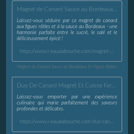
Magret de Canard Sauce au Bordeaux Et Figues Rôties
Laissez-vous séduire par ce magret de canard
aux figues rôties et à la sauce au Bordeaux - une
harmonie parfaite entre le sucré, le salé et le
délicieusement épicé !
https://www.l-eaualabouche.com/magret-canard-sauce-bordeaux-figues-roties.html
Magret de Canard Sauce au Bordeaux Et Figues Rôties
Duo De Canard Magret Et Cuisse Farcie Sauce Cerise - L'Eau à la Bouche
Laissez-vous emporter par une expérience
culinaire qui marie parfaitement des saveurs
profondes et délicates.
https://www.l-eaualabouche.com/duo-canard-magret-cuisse-farcie-sauce-cerise.html