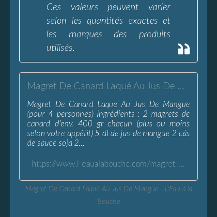
Ces valeurs peuvent varier
selon les quantités exactes et
les marques des produits
utilisés.
Magret De Canard Laqué Au Jus De Mangue - L'Eau à la Bouche
Magret De Canard Laqué Au Jus De Mangue
(pour 4 personnes) Ingrédients : 2 magrets de
canard d'env. 400 gr chacun (plus ou moins
selon votre appétit) 5 dl de jus de mangue 2 càs
de sauce soja 2...
https://www.l-eaualabouche.com/magret-canard-laque-jus-mangue.html
Magret De Canard Laqué Au Jus De Mangue - L'Eau à la
Bouche