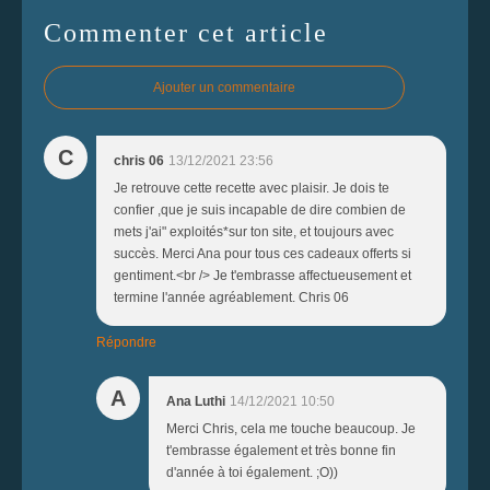
Commenter cet article
Ajouter un commentaire
C
chris 06
13/12/2021 23:56
Je retrouve cette recette avec plaisir. Je dois te
confier ,que je suis incapable de dire combien de
mets j'ai" exploités*sur ton site, et toujours avec
succès. Merci Ana pour tous ces cadeaux offerts si
gentiment.<br /> Je t'embrasse affectueusement et
termine l'année agréablement. Chris 06
Répondre
A
Ana Luthi
14/12/2021 10:50
Merci Chris, cela me touche beaucoup. Je
t'embrasse également et très bonne fin
d'année à toi également. ;O))