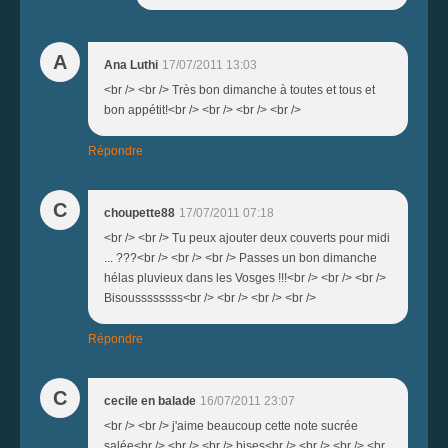
A
Ana Luthi
17/07/2011 13:03
<br /> <br /> Très bon dimanche à toutes et tous et
bon appétit!<br /> <br /> <br /> <br />
Répondre
C
choupette88
17/07/2011 07:18
<br /> <br /> Tu peux ajouter deux couverts pour midi
... ???<br /> <br /> <br /> Passes un bon dimanche
hélas pluvieux dans les Vosges !!!<br /> <br /> <br />
Bisoussssssss<br /> <br /> <br /> <br />
Répondre
C
cecile en balade
16/07/2011 23:07
<br /> <br /> j'aime beaucoup cette note sucrée
salée<br /> <br /> <br /> bises<br /> <br /> <br /> <br