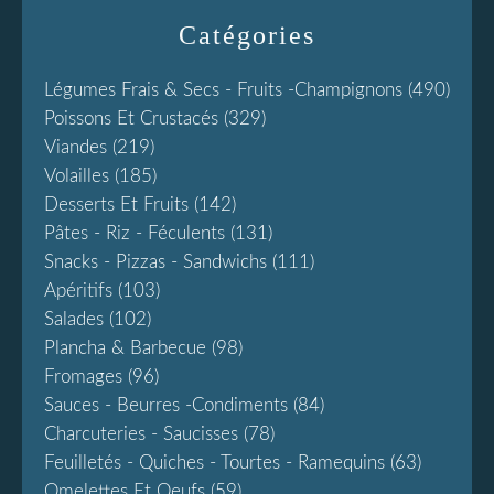
Catégories
Légumes Frais & Secs - Fruits -champignons
(490)
Poissons Et Crustacés
(329)
Viandes
(219)
Volailles
(185)
Desserts Et Fruits
(142)
Pâtes - Riz - Féculents
(131)
Snacks - Pizzas - Sandwichs
(111)
Apéritifs
(103)
Salades
(102)
Plancha & Barbecue
(98)
Fromages
(96)
Sauces - Beurres -condiments
(84)
Charcuteries - Saucisses
(78)
Feuilletés - Quiches - Tourtes - Ramequins
(63)
Omelettes Et Oeufs
(59)