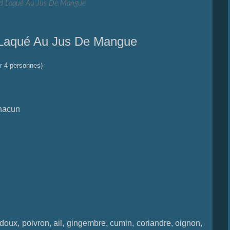
d Laqué Au Jus De Mangue
Laqué Au Jus De Mangue
r 4 personnes)
chacun
doux, poivron, ail, gingembre, cumin, coriandre, oignon,