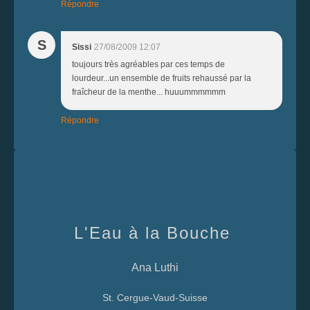
Répondre
S
Sissi
27/08/2009 12:07
toujours très agréables par ces temps de
lourdeur...un ensemble de fruits rehaussé par la
fraîcheur de la menthe... huuummmmmm
Répondre
L'Eau à la Bouche
Ana Luthi
St. Cergue-Vaud-Suisse