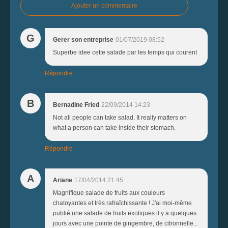
Ajouter un commentaire
G
Gerer son entreprise
01/07/2019 08:52
Superbe idee cette salade par les temps qui courent
Répondre
B
Bernadine Fried
22/09/2014 14:23
Not all people can take salad. It really matters on
what a person can take inside their stomach.
Répondre
A
Ariane
17/04/2014 21:45
Magnifique salade de fruits aux couleurs
chatoyantes et très rafraîchissante ! J'ai moi-même
publié une salade de fruits exotiques il y a quelques
jours avec une pointe de gingembre, de citronnelle...