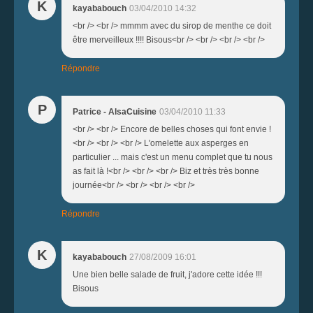
K
kayababouch
03/04/2010 14:32
<br /> <br /> mmmm avec du sirop de menthe ce doit
être merveilleux !!!! Bisous<br /> <br /> <br /> <br />
Répondre
P
Patrice - AlsaCuisine
03/04/2010 11:33
<br /> <br /> Encore de belles choses qui font envie !
<br /> <br /> <br /> L'omelette aux asperges en
particulier ... mais c'est un menu complet que tu nous
as fait là !<br /> <br /> <br /> Biz et très très bonne
journée<br /> <br /> <br /> <br />
Répondre
K
kayababouch
27/08/2009 16:01
Une bien belle salade de fruit, j'adore cette idée !!!
Bisous