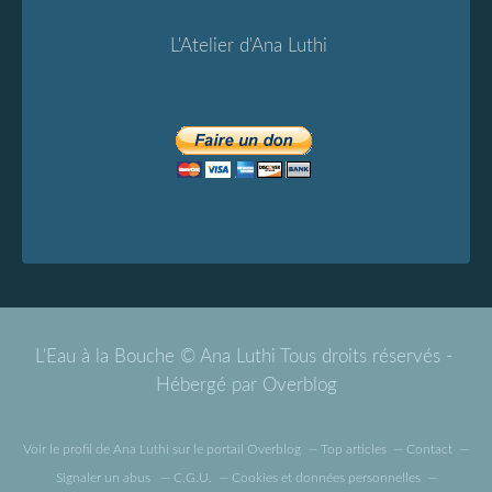
L'Atelier d'Ana Luthi
L'Eau à la Bouche © Ana Luthi Tous droits réservés -
Hébergé par
Overblog
Voir le profil de
Ana Luthi
sur le portail Overblog
Top articles
Contact
Signaler un abus
C.G.U.
Cookies et données personnelles