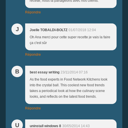
recette, nous la partageons avec nos clients.
Répondre
J
Joelle TOBALDI-BOLTZ
01/07/2018 12:04
Oh Ana merci pour cette super recette je vais la faire
ça c'est sûr
Répondre
B
best essay writing
23/11/2014 07:16
As the food experts in Food Network Kitchens look
into the crystal ball. This coolest new food trends
takes a periodical look at how the culinary scene
looks, and reflects on the latest food trends.
Répondre
U
uninstall windows 8
30/05/2014 14:43