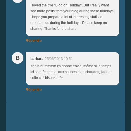
I loved the title “Blog on Holiday”. But I really want
see more posts from your blog during these holidays.
I hope you prepare a lot of interesting stuffs to
entertain us during the holidays. Please keep on
sharing. Thanks for the share.
Répondre
B
barbara
25/06/2013 10:51
<br /> hummmm ça donne envie, même si le temps
ici se prête plutot aux soupes bien chaudes, j'adore
celle ci !! bises<br />
Répondre