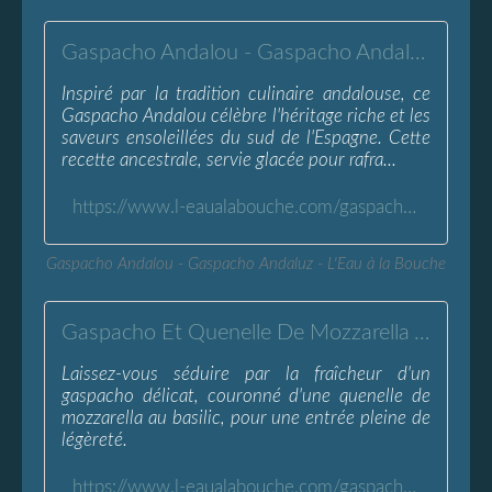
Gaspacho Andalou - Gaspacho Andaluz - L'Eau à la Bouche
Inspiré par la tradition culinaire andalouse, ce
Gaspacho Andalou célèbre l'héritage riche et les
saveurs ensoleillées du sud de l'Espagne. Cette
recette ancestrale, servie glacée pour rafra...
https://www.l-eaualabouche.com/gaspacho-andalou-andaluz.html
Gaspacho Andalou - Gaspacho Andaluz - L'Eau à la Bouche
Gaspacho Et Quenelle De Mozzarella Au Basilic - L'Eau à la Bouche
Laissez-vous séduire par la fraîcheur d'un
gaspacho délicat, couronné d'une quenelle de
mozzarella au basilic, pour une entrée pleine de
légèreté.
https://www.l-eaualabouche.com/gaspacho-quenelle-mozzarella-basilic.html