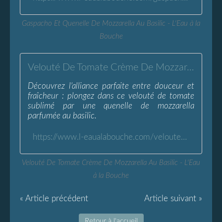
Gaspacho Et Quenelle De Mozzarella Au Basilic - L'Eau à la
Bouche
Velouté De Tomate Crème De Mozzarella Au Basilic - L'Eau à la Bouche
Découvrez l'alliance parfaite entre douceur et
fraîcheur : plongez dans ce velouté de tomate
sublimé par une quenelle de mozzarella
parfumée au basilic.
https://www.l-eaualabouche.com/veloute-tomate-creme-mozzarella-basilic.html
Velouté De Tomate Crème De Mozzarella Au Basilic - L'Eau
à la Bouche
« Article précédent
Article suivant »
Retour à l'accueil