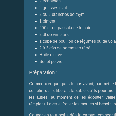
2 échalotes
2 gousses d'ail
2 ou 3 branches de thym
1 piment
200 gr de passata de tomate
2 dl de vin blanc
1 cube de bouillon de légumes ou de volai
2 à 3 càs de parmesan râpé
Huile d'olive
Sel et poivre
Préparation :
Commencer quelques temps avant, par mettre l
sel, afin qu'ils libèrent le sable qu'ils pourrai
les autres, au moment de les égoutter, veill
récipient. Laver et frotter les moules si besoin, p
Couper en tout petits dés la carotte, émincer f