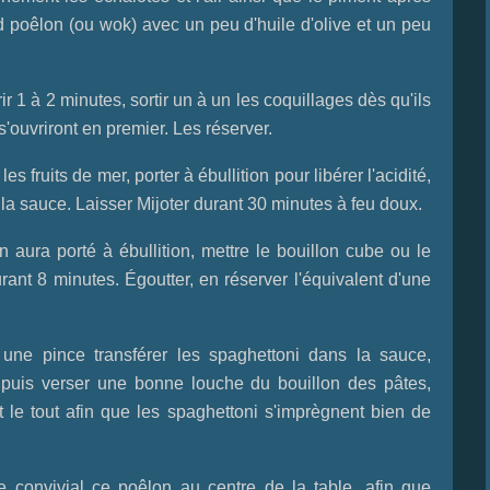
nd poêlon (ou wok) avec un peu d'huile d'olive et un peu
r 1 à 2 minutes, sortir un à un les coquillages dès qu'ils
'ouvriront en premier. Les réserver.
s fruits de mer, porter à ébullition pour libérer l'acidité,
r la sauce. Laisser Mijoter durant 30 minutes à feu doux.
aura porté à ébullition, mettre le bouillon cube ou le
rant 8 minutes. Égoutter, en réserver l'équivalent d'une
 une pince transférer les spaghettoni dans la sauce,
uis verser une bonne louche du bouillon des pâtes,
 le tout afin que les spaghettoni s'imprègnent bien de
 convivial ce poêlon au centre de la table, afin que