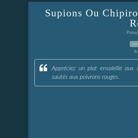
Supions Ou Chipiro
R
Poiss
21.
P
Appréciez un plat ensoleillé aux
sautés aux poivrons rouges.