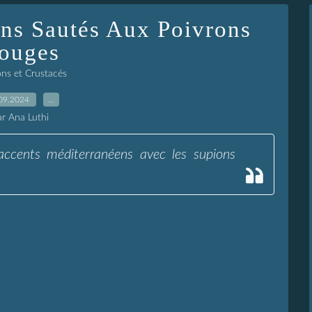
ns Sautés Aux Poivrons
ouges
ons et Crustacés
09.2024
…
ar Ana Luthi
 accents méditerranéens avec les supions