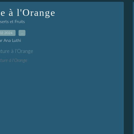
e à l'Orange
erts et Fruits
02.2024
…
ar Ana Luthi
ture à l'Orange