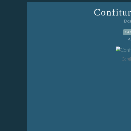
Confitur
Dess
04.
P
Confi