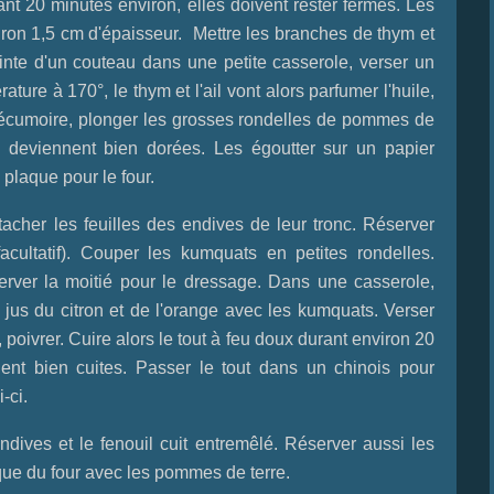
t 20 minutes environ, elles doivent rester fermes. Les
viron 1,5 cm d'épaisseur. Mettre les branches de thym et
inte d'un couteau dans une petite casserole, verser un
ature à 170°, le thym et l'ail vont alors parfumer l'huile,
e écumoire, plonger les grosses rondelles de pommes de
es deviennent bien dorées. Les égoutter sur un papier
 plaque pour le four.
acher les feuilles des endives de leur tronc. Réserver
acultatif). Couper les kumquats en petites rondelles.
server la moitié pour le dressage. Dans une casserole,
es jus du citron et de l'orange avec les kumquats. Verser
 poivrer. Cuire alors le tout à feu doux durant environ 20
ent bien cuites. Passer le tout dans un chinois pour
-ci.
ndives et le fenouil cuit entremêlé. Réserver aussi les
aque du four avec les pommes de terre.