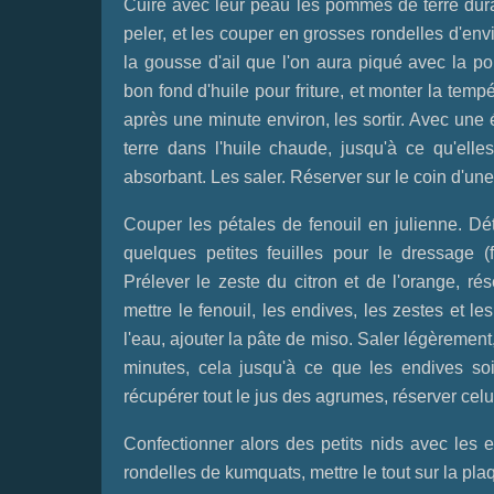
Cuire avec leur peau les pommes de terre duran
peler, et les couper en grosses rondelles d'en
la gousse d'ail que l'on aura piqué avec la po
bon fond d'huile pour friture, et monter la tempér
après une minute environ, les sortir. Avec un
terre dans l'huile chaude, jusqu'à ce qu'ell
absorbant. Les saler. Réserver sur le coin d'une
Couper les pétales de fenouil en julienne. Dét
quelques petites feuilles pour le dressage (f
Prélever le zeste du citron et de l'orange, ré
mettre le fenouil, les endives, les zestes et l
l'eau, ajouter la pâte de miso. Saler légèrement,
minutes, cela jusqu'à ce que les endives soi
récupérer tout le jus des agrumes, réserver celui
Confectionner alors des petits nids avec les e
rondelles de kumquats, mettre le tout sur la pl