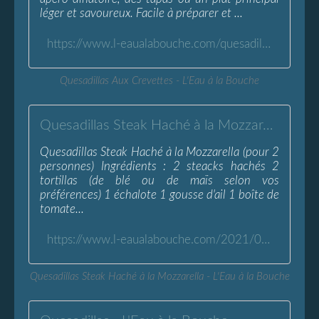
léger et savoureux. Facile à préparer et ...
https://www.l-eaualabouche.com/quesadillas-aux-crevettes.html
Quesadillas Aux Crevettes - L'Eau à la Bouche
Quesadillas Steak Haché à la Mozzarella - L'Eau à la Bouche
Quesadillas Steak Haché à la Mozzarella (pour 2
personnes) Ingrédients : 2 steacks hachés 2
tortillas (de blé ou de maïs selon vos
préférences) 1 échalote 1 gousse d'ail 1 boîte de
tomate...
https://www.l-eaualabouche.com/2021/08/quesadillas-steak-hache-a-la-mozzarella.html
Quesadillas Steak Haché à la Mozzarella - L'Eau à la Bouche