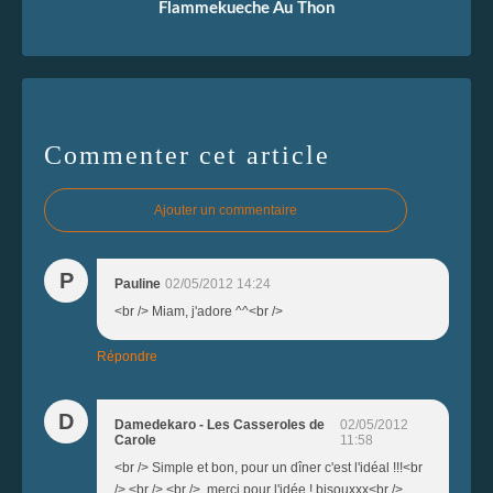
Flammekueche Au Thon
Commenter cet article
Ajouter un commentaire
P
Pauline
02/05/2012 14:24
<br /> Miam, j'adore ^^<br />
Répondre
D
Damedekaro - Les Casseroles de
02/05/2012
Carole
11:58
<br /> Simple et bon, pour un dîner c'est l'idéal !!!<br
/> <br /> <br /> merci pour l'idée ! bisouxxx<br />