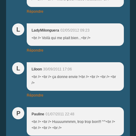
Répondre
L
LadyMilonguera
02/05/2012 09:23
<br /> Voilà qui me plait bien...<br />
Répondre
L
Liloon
30/09/2011 17:06
<br /> <br /> ça donne envie !<br /> <br /> <br /> <br
/>
Répondre
P
Pauline
01/07/2011 22:48
<br /> <br /> Huuuummmm, trop trop bon!!! ^^<br />
<br /> <br /> <br />