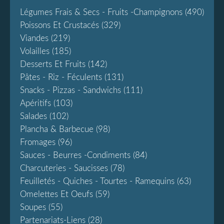
Légumes Frais & Secs - Fruits -champignons
(490)
Poissons Et Crustacés
(329)
Viandes
(219)
Volailles
(185)
Desserts Et Fruits
(142)
Pâtes - Riz - Féculents
(131)
Snacks - Pizzas - Sandwichs
(111)
Apéritifs
(103)
Salades
(102)
Plancha & Barbecue
(98)
Fromages
(96)
Sauces - Beurres -condiments
(84)
Charcuteries - Saucisses
(78)
Feuilletés - Quiches - Tourtes - Ramequins
(63)
Omelettes Et Oeufs
(59)
Soupes
(55)
Partenariats-Liens
(28)