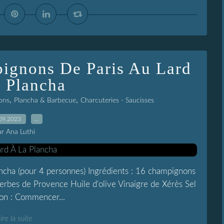
ignons De Paris Au Lard
 Plancha
,
,
ons
Plancha & Barbecue
Charcuteries - Saucisses
09.2023
…
ar Ana Luthi
cha (pour 4 personnes) Ingrédients : 16 champignons
Herbes de Provence Huile d'olive Vinaigre de Xérès Sel
ion : Commencer...
ire la suite