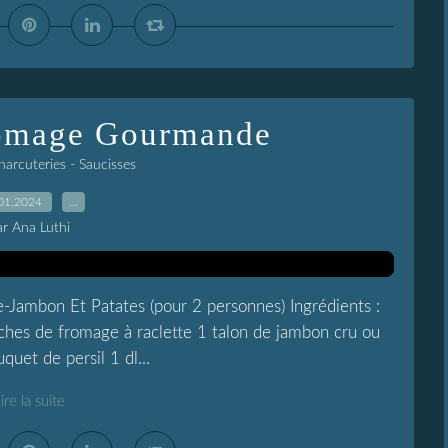
romage Gourmande
harcuteries - Saucisses
01.2024
…
ar Ana Luthi
ambon Et Patates (pour 2 personnes) Ingrédients :
ches de fromage à raclette 1 talon de jambon cru ou
uet de persil 1 dl...
ire la suite