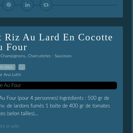
et Riz Au Lard En Cocotte
u Four
,
s -Champignons
Charcuteries - Saucisses
01.2024
…
ar Ana Luthi
 Au Four (pour 4 personnes) Ingrédients : 500 gr de
env. de lardons fumés 1 boîte de 400 gr de tomates
 (selon tailles)...
ire la suite