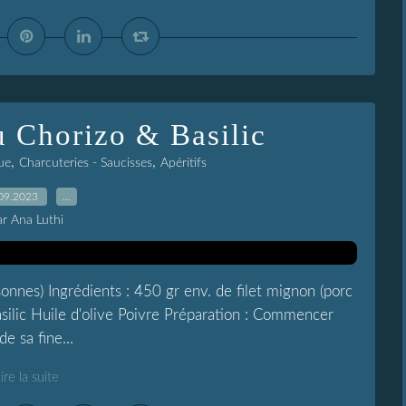
u Chorizo & Basilic
,
,
ue
Charcuteries - Saucisses
Apéritifs
09.2023
…
ar Ana Luthi
onnes) Ingrédients : 450 gr env. de filet mignon (porc
silic Huile d'olive Poivre Préparation : Commencer
e sa fine...
ire la suite