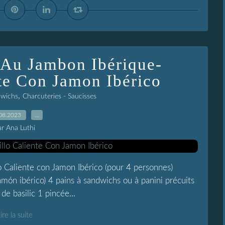
Au Jambon Ibérique-
te Con Jamon Ibérico
,
dwichs
Charcuteries - Saucisses
08.2023
…
ar Ana Luthi
 Caliente con Jamon Ibérico (pour 4 personnes)
amón ibérico) 4 pains à sandwichs ou à panini précuits
e basilic 1 pincée...
ire la suite