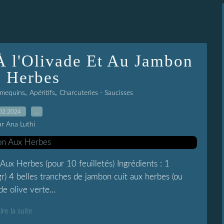
 À l'Olivade Et Au Jambon
 Herbes
,
,
Ramequins
Apéritifs
Charcuteries - Saucisses
02.2024
…
ar Ana Luthi
Aux Herbes (pour 10 feuilletés) Ingrédients : 1
gr) 4 belles tranches de jambon cuit aux herbes (ou
e olive verte...
ire la suite