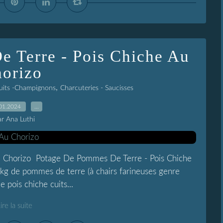
 Terre - Pois Chiche Au
horizo
,
ruits -Champignons
Charcuteries - Saucisses
01.2024
…
ar Ana Luthi
u Chorizo Potage De Pommes De Terre - Pois Chiche
 kg de pommes de terre (à chairs farineuses genre
e pois chiche cuits...
ire la suite