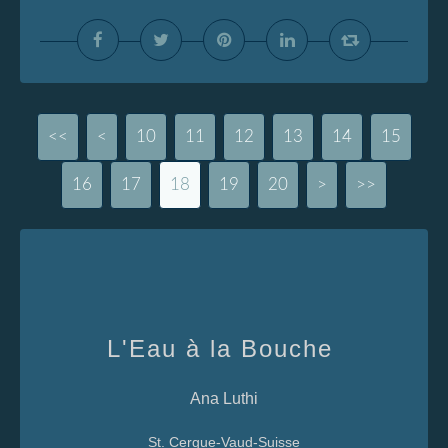
<<
<
10
11
12
13
14
15
16
17
18
19
20
30
40
>
>>
L'Eau à la Bouche
Ana Luthi
St. Cergue-Vaud-Suisse