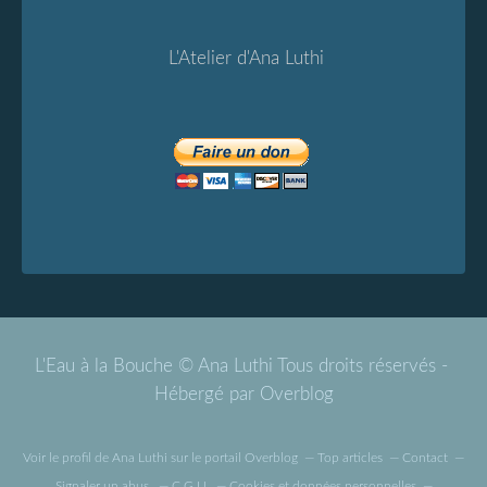
L'Atelier d'Ana Luthi
L'Eau à la Bouche © Ana Luthi Tous droits réservés -
Hébergé par
Overblog
Voir le profil de
Ana Luthi
sur le portail Overblog
Top articles
Contact
Signaler un abus
C.G.U.
Cookies et données personnelles