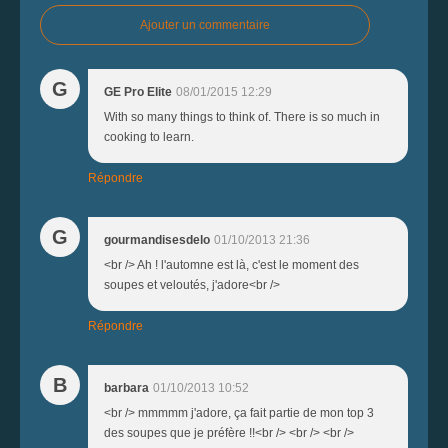
Ajouter un commentaire
G
GE Pro Elite
08/01/2015 12:29
With so many things to think of. There is so much in
cooking to learn.
Répondre
G
gourmandisesdelo
01/10/2013 21:36
<br /> Ah ! l'automne est là, c'est le moment des
soupes et veloutés, j'adore<br />
Répondre
B
barbara
01/10/2013 10:52
<br /> mmmmm j'adore, ça fait partie de mon top 3
des soupes que je préfère !!<br /> <br /> <br />