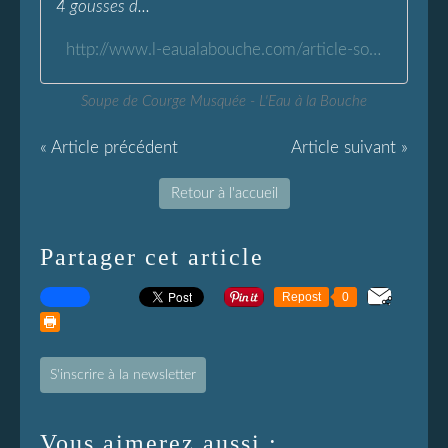
4 gousses d...
http://www.l-eaualabouche.com/article-soupe-de-courge-musquee-86262592.html
Soupe de Courge Musquée - L'Eau à la Bouche
« Article précédent
Article suivant »
Retour à l'accueil
Partager cet article
Repost
0
S'inscrire à la newsletter
Vous aimerez aussi :