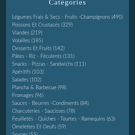
Catégories
Légumes Frais & Secs - Fruits -champignons
(490)
Poissons Et Crustacés
(329)
Viandes
(219)
Volailles
(185)
Desserts Et Fruits
(142)
Pâtes - Riz - Féculents
(131)
Snacks - Pizzas - Sandwichs
(111)
Apéritifs
(103)
Salades
(102)
Plancha & Barbecue
(98)
Fromages
(96)
Sauces - Beurres -condiments
(84)
Charcuteries - Saucisses
(78)
Feuilletés - Quiches - Tourtes - Ramequins
(63)
Omelettes Et Oeufs
(59)
Soupes
(55)