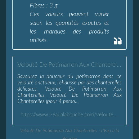
Fibres : 3 g
Ces valeurs peuvent varier
selon les quantités exactes et
les marques des produits
utilisés.
Velouté De Potimarron Aux Chanterelles - L'Eau à la Bouche
Savourez la douceur du potimarron dans ce
velouté onctueux, rehaussé par des chanterelles
délicates. Velouté De Potimarron Aux
Chanterelles Velouté De Potimarron Aux
Chanterelles (pour 4 perso...
https://www.l-eaualabouche.com/veloute-potimarron-chanterelles.html
Velouté De Potimarron Aux Chanterelles - L'Eau à la
Bouche