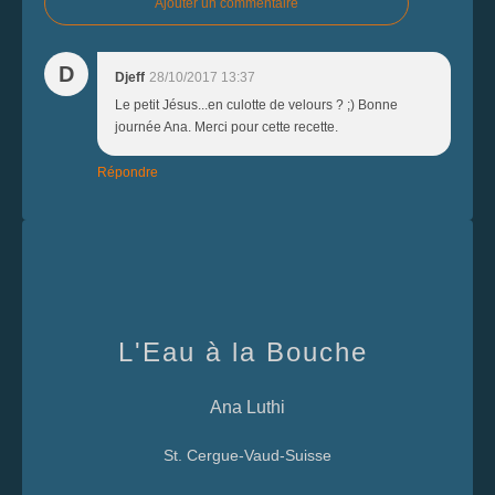
Ajouter un commentaire
D
Djeff
28/10/2017 13:37
Le petit Jésus...en culotte de velours ? ;) Bonne
journée Ana. Merci pour cette recette.
Répondre
L'Eau à la Bouche
Ana Luthi
St. Cergue-Vaud-Suisse