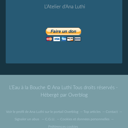
L'Atelier d'Ana Luthi
L'Eau à la Bouche © Ana Luthi Tous droits réservés -
Hébergé par
Overblog
Voir le profil de
Ana Luthi
sur le portail Overblog
Top articles
Contact
Signaler un abus
C.G.U.
Cookies et données personnelles
Préférences cookies