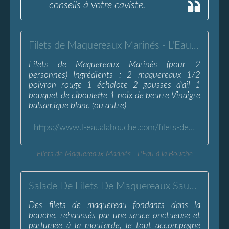
conseils à votre caviste.
Filets de Maquereaux Marinés - L'Eau à la Bouche
Filets de Maquereaux Marinés (pour 2
personnes) Ingrédients : 2 maquereaux 1/2
poivron rouge 1 échalote 2 gousses d'ail 1
bouquet de ciboulette 1 noix de beurre Vinaigre
balsamique blanc (ou autre)
https://www.l-eaualabouche.com/filets-de-maquereaux-marines.html
Filets de Maquereaux Marinés - L'Eau à la Bouche
Salade De Filets De Maquereaux Sauce Moutarde - L'Eau à la Bouche
Des filets de maquereau fondants dans la
bouche, rehaussés par une sauce onctueuse et
parfumée à la moutarde, le tout accompagné