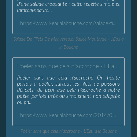
d'une salade croquante : cette recette simple et
inratable saura...
https://www.l-eaualabouche.com/salade-filets-maquereaux-sauce-moutarde.html
Salade De Filets De Maquereaux Sauce Moutarde - L'Eau à
la Bouche
Poêler sans que cela n'accroche - L'Eau à la Bouche
Poêler sans que cela n'accroche On hésite
parfois à poêler, surtout les filets de poissons
délicats, de peur que cela n'accroche à notre
poêle, parfois usée ou simplement non adaptée
ou pa...
https://www.l-eaualabouche.com/2014/05/poeler-sans-que-cela-n-accroche.html
Poêler sans que cela n'accroche - L'Eau à la Bouche