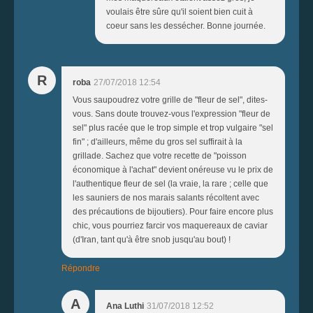
voulais être sûre qu'il soient bien cuit à
coeur sans les dessécher. Bonne journée.
R
roba
27/07/2018 12:54
Vous saupoudrez votre grille de "fleur de sel", dites-
vous. Sans doute trouvez-vous l'expression "fleur de
sel" plus racée que le trop simple et trop vulgaire "sel
fin" ; d'ailleurs, même du gros sel suffirait à la
grillade. Sachez que votre recette de "poisson
économique à l'achat" devient onéreuse vu le prix de
l'authentique fleur de sel (la vraie, la rare ; celle que
les sauniers de nos marais salants récoltent avec
des précautions de bijoutiers). Pour faire encore plus
chic, vous pourriez farcir vos maquereaux de caviar
(d'Iran, tant qu'à être snob jusqu'au bout) !
Répondre
A
Ana Luthi
31/07/2018 12:52