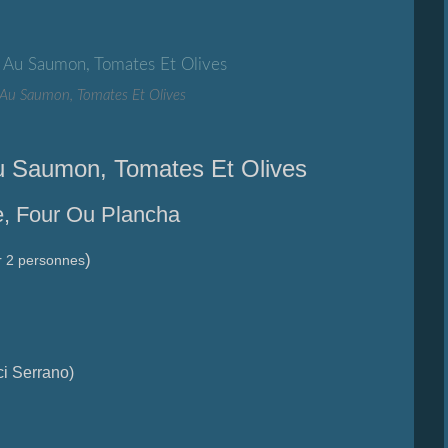
o Au Saumon, Tomates Et Olives
Au Saumon, Tomates Et Olives
, Four Ou Plancha
)
r 2 personnes
ci Serrano)