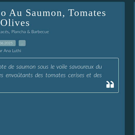
ano Au Saumon, Tomates
 Olives
,
tacés
Plancha & Barbecue
06.2025
…
ar Ana Luthi
llote de saumon sous le voile savoureux du
s envoûtants des tomates cerises et des