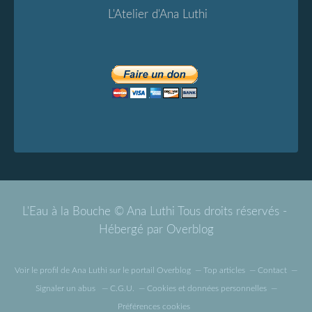
L'Atelier d'Ana Luthi
L'Eau à la Bouche © Ana Luthi Tous droits réservés -
Hébergé par
Overblog
Voir le profil de
Ana Luthi
sur le portail Overblog
Top articles
Contact
Signaler un abus
C.G.U.
Cookies et données personnelles
Préférences cookies