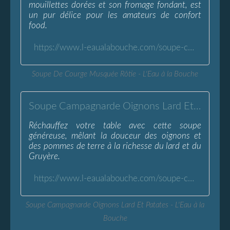
mouillettes dorées et son fromage fondant, est
un pur délice pour les amateurs de confort
food.
https://www.l-eaualabouche.com/soupe-courge-musquee-rotie.html
Soupe De Courge Musquée Rôtie - L'Eau à la Bouche
Soupe Campagnarde Oignons Lard Et Patates - L'Eau à la Bouche
Réchauffez votre table avec cette soupe
généreuse, mêlant la douceur des oignons et
des pommes de terre à la richesse du lard et du
Gruyère.
https://www.l-eaualabouche.com/soupe-campagnarde-oignons-lardons-patates.html
Soupe Campagnarde Oignons Lard Et Patates - L'Eau à la
Bouche