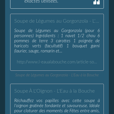
exactes utilisées.
Soupe de Légumes au Gorgonzola - L'Eau à la Bouche
Soupe de Légumes au Gorgonzola (pour 6
personnes) Ingrédients : 1 navet 1/2 chou 6
pommes de terre 3 carottes 1 poignée de
haricots verts (facultatif) 1 bouquet garni
(laurier, sauge, romarin et...
http://www.l-eaualabouche.com/article-soupe-l%C3%A9gumes-gorgonzola-35736595.html
Soupe de Légumes au Gorgonzola - L'Eau à la Bouche
Soupe À L'Oignon - L'Eau à la Bouche
Réchauffez vos papilles avec cette soupe à
l'oignon gratinée fondante et savoureuse. Idéale
pour cloturer des moments de Fêtes entre amis,