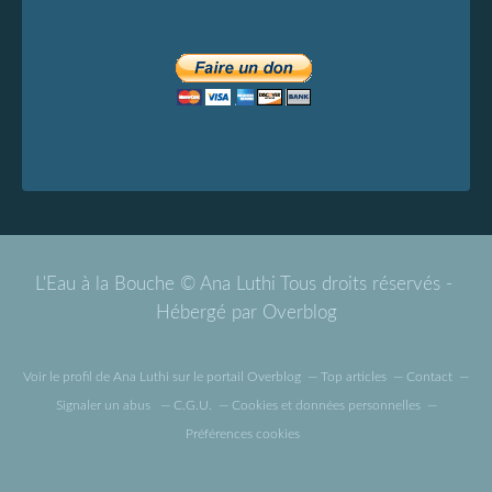
L'Eau à la Bouche © Ana Luthi Tous droits réservés -
Hébergé par
Overblog
Voir le profil de
Ana Luthi
sur le portail Overblog
Top articles
Contact
Signaler un abus
C.G.U.
Cookies et données personnelles
Préférences cookies