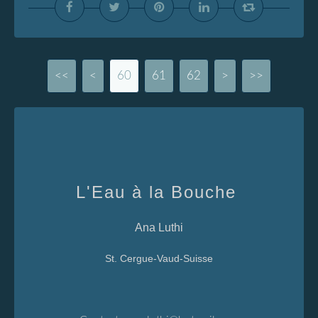
<<
<
10
20
30
40
50
60
61
62
>
>>
L'Eau à la Bouche
Ana Luthi
St. Cergue-Vaud-Suisse