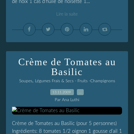
de noix 1 càs d'huile de noisette 1...
Lire la suite
Crème de Tomates au
Basilic
,
Soupes
Légumes Frais & Secs - Fruits -Champignons
13.11.2009
…
Par Ana Luthi
Crème de Tomates au Basilic (pour 5 personnes)
Ingrédients: 8 tomates 1/2 oignon 1 gousse d'ail 1