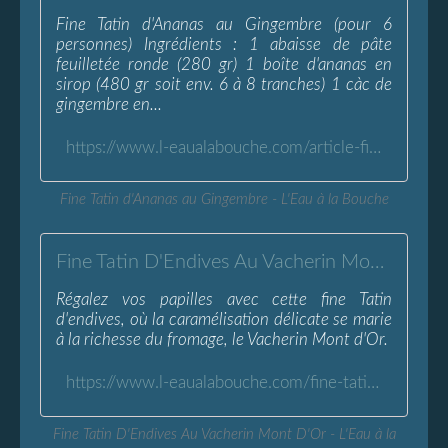
Fine Tatin d'Ananas au Gingembre (pour 6
personnes) Ingrédients : 1 abaisse de pâte
feuilletée ronde (280 gr) 1 boîte d'ananas en
sirop (480 gr soit env. 6 à 8 tranches) 1 càc de
gingembre en...
https://www.l-eaualabouche.com/article-fine-tatin-a-l-ananas-au-gingembre-97290487.html
Fine Tatin d'Ananas au Gingembre - L'Eau à la Bouche
Fine Tatin D'Endives Au Vacherin Mont D'Or - L'Eau à la Bouche
Régalez vos papilles avec cette fine Tatin
d'endives, où la caramélisation délicate se marie
à la richesse du fromage, le Vacherin Mont d'Or.
https://www.l-eaualabouche.com/fine-tatin-endives-au-vacherin-mont-d-or.html
Fine Tatin D'Endives Au Vacherin Mont D'Or - L'Eau à la