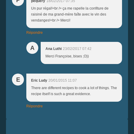
pequery
18/02/2017 07:35
Un pur régal!<br /> ça me rapelle la confiture de
raisiné de ma grand-mère faîte avec le vin des
vendanges!<br /> Merci!
Répondre
A
Ana Luthi
23/02/2017 07:42
Merci Françoise, bises ;O))
E
Eric Ludy
20/01/2015 11:07
There are different recipes to cook a lot of things. The
recipe itself is such a great evidence.
Répondre