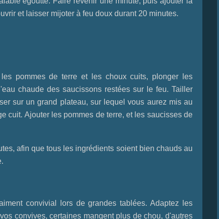
éalable égoutté. Faire revenir une minute, puis ajouter la
ouvrir et laisser mijoter à feu doux durant 20 minutes.
 les pommes de terre et les choux cuits, plonger les
eau chaude des saucissons restées sur le feu. Tailler
oser sur un grand plateau, sur lequel vous aurez mis au
ge cuit. Ajouter les pommes de terre, et les saucisses de
utes, afin que tous les ingrédients soient bien chauds au
.
raiment convivial lors de grandes tablées. Adaptez les
e vos convives, certaines mangent plus de chou, d'autres