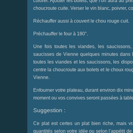
colorer. Ajouter les bolets, que l'on aura au pr
choucroute cuite. Verser le vin blanc, poivrer, c
Réchauffer aussi à couvert le chou rouge cuit.
Préchauffer le four à 180°.
Une fois toutes les viandes, les saucissons,
saucisses de Vienne quelques minutes dans l'
toutes les viandes et les saucissons, les disp
centre la choucroute aux bolets et le choux rou
Vienne.
Enfourner votre plateau, durant environ dix min
moment ou vos convives seront passées à table
Suggestion :
Ce plat est certes un plat bien riche, mais v
quantités selon votre idée ou selon l'appétit d