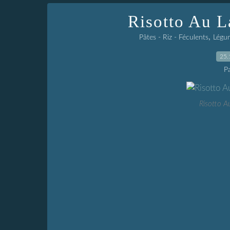
Risotto Au La
,
Pâtes - Riz - Féculents
Légum
25.
P
Risotto Au