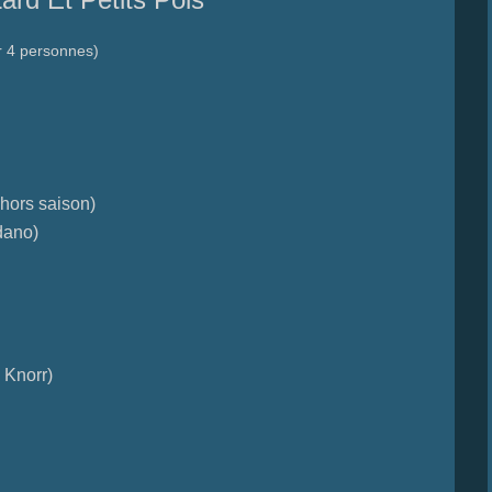
r 4 personnes)
 hors saison)
dano)
 Knorr)