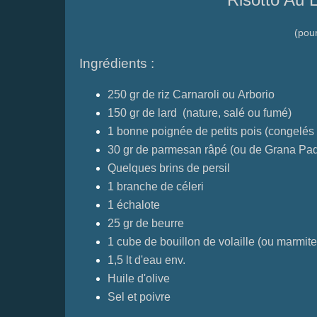
(pou
Ingrédients :
250 gr de riz Carnaroli ou Arborio
150 gr de lard (nature, salé ou fumé)
1 bonne poignée de petits pois (congelés
30 gr de parmesan râpé (ou de Grana Pa
Quelques brins de persil
1 branche de céleri
1 échalote
25 gr de beurre
1 cube de bouillon de volaille (ou marmite
1,5 lt d'eau env.
Huile d'olive
Sel et poivre