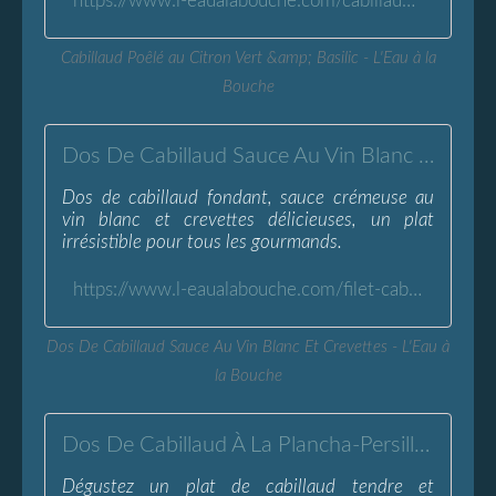
https://www.l-eaualabouche.com/cabillaud-poele-au-citron-vert-basilic.html
Cabillaud Poêlé au Citron Vert &amp; Basilic - L'Eau à la
Bouche
Dos De Cabillaud Sauce Au Vin Blanc Et Crevettes - L'Eau à la Bouche
Dos de cabillaud fondant, sauce crémeuse au
vin blanc et crevettes délicieuses, un plat
irrésistible pour tous les gourmands.
https://www.l-eaualabouche.com/filet-cabillaud-sauce-vin-blanc-crevettes.html
Dos De Cabillaud Sauce Au Vin Blanc Et Crevettes - L'Eau à
la Bouche
Dos De Cabillaud À La Plancha-Persillade Aux Noisettes
Dégustez un plat de cabillaud tendre et